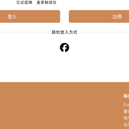
忘記密碼
重寄驗證信
登入
註冊
聯
Em
營業
地
公