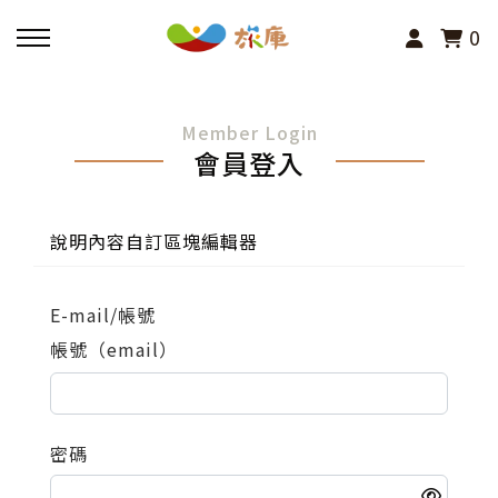
0
回主選單
Member Login
會員登入
活動報名
小旅行及主題導覽
說明內容自訂區塊編輯器
講座、體驗與課程
E-mail/帳號
帳號（email）
其他活動
密碼