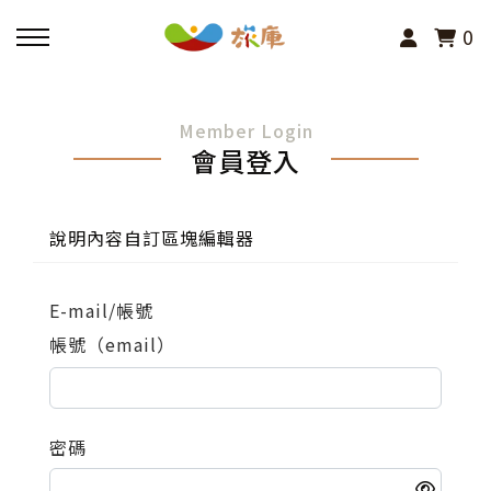
0
回主選單
Member Login
會員登入
活動報名
小旅行及主題導覽
說明內容自訂區塊編輯器
講座、體驗與課程
E-mail/帳號
帳號（email）
其他活動
密碼