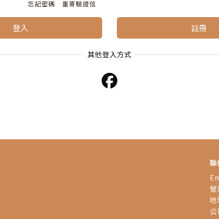
忘記密碼
重寄驗證信
登入
註冊
聯
Em
營業
地
公