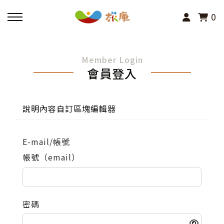
0
回主選單
Member Login
會員登入
活動報名
小旅行及主題導覽
說明內容自訂區塊編輯器
講座、體驗與課程
E-mail/帳號
帳號（email）
其他活動
密碼